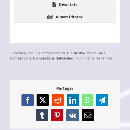
Résultats
Album Photos
13 février, 2021
|
Championnat de Tunisie d'Aviron en Salle
,
sur
Compétitions
,
Compétitions Nationales
|
Commentaires fermés
Championn
de
Tunisie
d’Aviron
Indoor
Partager
2021
Facebook
X
Reddit
LinkedIn
WhatsApp
Telegram
Tumblr
Pinterest
Vk
Email