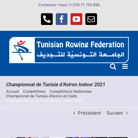
Passer
Contactez-nous: (+216) 71 755 696
au
contenu
Téléphone
Facebook
YouTube
Email
Championnat de Tunisie d’Aviron Indoor 2021
Accueil
Compétitions
Compétitions Nationales
Championnat de Tunisie d'Aviron en Salle
Championnat de Tunisie d’Aviron Indoor 2021
Précédent
Suivant