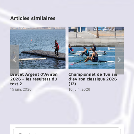
Articles similaires
e
Brevet Argent d’Aviron
Championnat de Tunisie
Cou
6
2026 – les résultats du
d’aviron classique 2026
de 
test 2
(J3)
13 j
15 juin, 2026
10 juin, 2026
Rechercher: