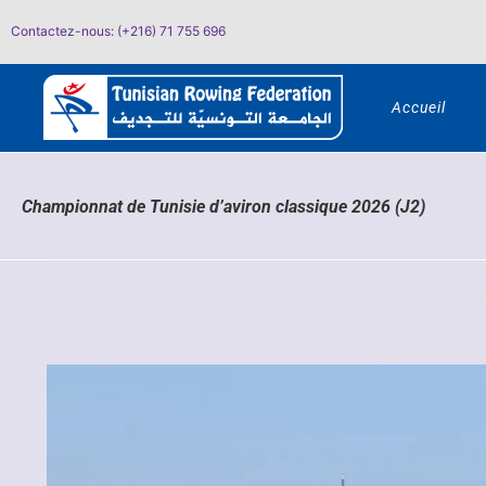
Passer
Contactez-nous: (+216) 71 755 696
au
contenu
Accueil
Championnat de Tunisie d’aviron classique 2026 (J2)
Voir
l'image
agrandie