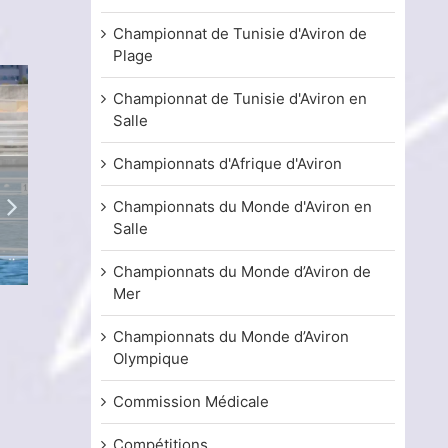
Championnat de Tunisie d'Aviron de
Plage
Championnat de Tunisie d'Aviron en
Salle
Championnats d'Afrique d'Aviron
Championnats du Monde d'Aviron en
Salle
Championnats du Monde d’Aviron de
Mer
Coupe de la TRF d’aviron de plage 2026
Championnat de 
classique 2026 (
13 juillet, 2026
Championnats du Monde d’Aviron
4 juillet, 2026
Olympique
Commission Médicale
Compétitions