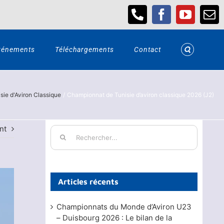
Téléphone
Facebook
YouTub
Em
vénements
Téléchargements
Contact
ie d'Aviron Classique
Championnat de Tunisie d’aviron classique 2026 (J2)
nt
Rechercher:
Articles récents
Championnats du Monde d’Aviron U23
– Duisbourg 2026 : Le bilan de la