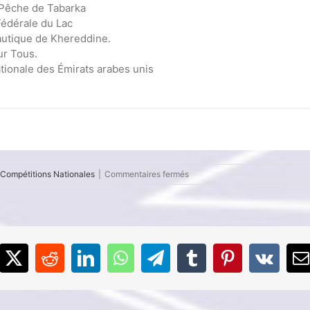
 Pêche de Tabarka
Fédérale du Lac
utique de Khereddine.
ur Tous.
tionale des Émirats arabes unis
sur
Compétitions Nationales
|
Commentaires fermés
Championnat
de
Tunisie
d’aviron
classique
2026
(J2)
cebook
X
Reddit
LinkedIn
WhatsApp
Telegram
Tumblr
Pinterest
Vk
E