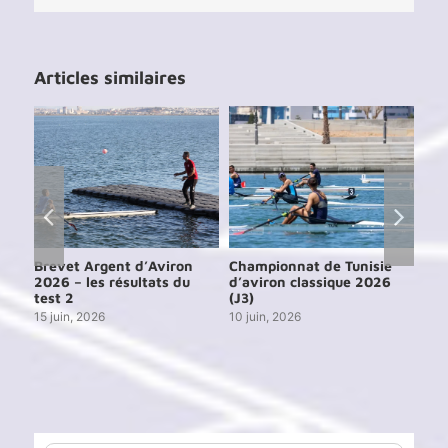
Articles similaires
e
Brevet Argent d’Aviron
Championnat de Tunisie
Cou
6
2026 – les résultats du
d’aviron classique 2026
de 
test 2
(J3)
13 j
15 juin, 2026
10 juin, 2026