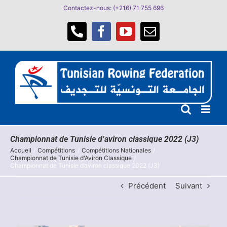
Passer
Contactez-nous: (+216) 71 755 696
au
contenu
Téléphone
Facebook
YouTube
Email
Championnat de Tunisie d’aviron classique 2022 (J3)
Accueil
Compétitions
Compétitions Nationales
Championnat de Tunisie d'Aviron Classique
Championnat de Tunisie d’aviron classique 2022 (J3)
Précédent
Suivant