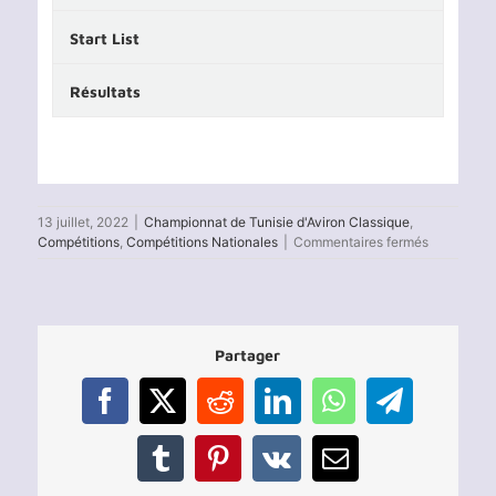
Start List
Résultats
13 juillet, 2022
|
Championnat de Tunisie d'Aviron Classique
,
sur
Compétitions
,
Compétitions Nationales
|
Commentaires fermés
Championn
de
Tunisie
d’aviron
classique
Partager
2022
(J3)
Facebook
X
Reddit
LinkedIn
WhatsApp
Telegram
Tumblr
Pinterest
Vk
Email