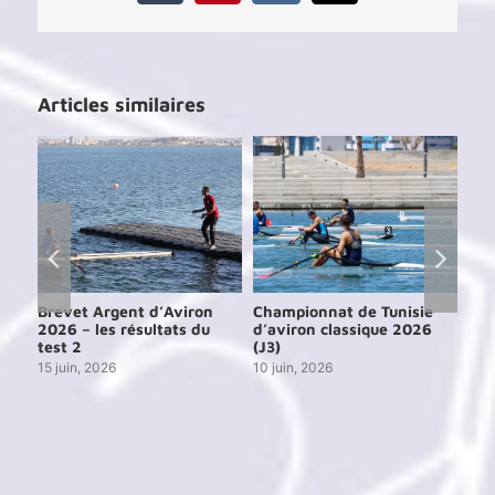
Articles similaires
e
Brevet Argent d’Aviron
Championnat de Tunisie
Cou
6
2026 – les résultats du
d’aviron classique 2026
de 
test 2
(J3)
13 j
15 juin, 2026
10 juin, 2026