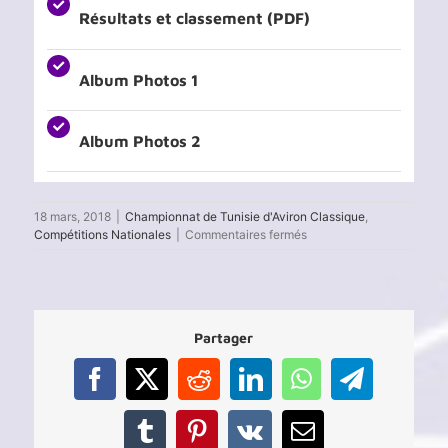
Résultats et classement (PDF)
Album Photos 1
Album Photos 2
18 mars, 2018
|
Championnat de Tunisie d'Aviron Classique
,
sur
Compétitions Nationales
|
Commentaires fermés
Championnat
National
d’Aviron
2018
(J1)
Partager
–
Résultats
Facebook
X
Reddit
LinkedIn
WhatsApp
Telegram
Tumblr
Pinterest
Vk
Email