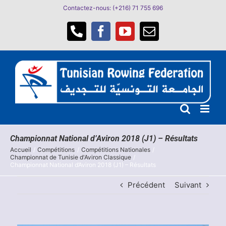
Passer
Contactez-nous: (+216) 71 755 696
au
contenu
Téléphone
Facebook
YouTube
Email
Championnat National d’Aviron 2018 (J1) – Résultats
Accueil
Compétitions
Compétitions Nationales
Championnat de Tunisie d'Aviron Classique
Championnat National d’Aviron 2018 (J1) – Résultats
Précédent
Suivant