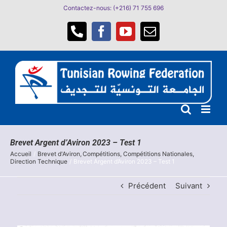
Passer
Contactez-nous: (+216) 71 755 696
au
contenu
Téléphone
Facebook
YouTube
Email
Brevet Argent d’Aviron 2023 – Test 1
Accueil
Brevet d'Aviron
Compétitions
Compétitions Nationales
Direction Technique
Brevet Argent d’Aviron 2023 – Test 1
Précédent
Suivant