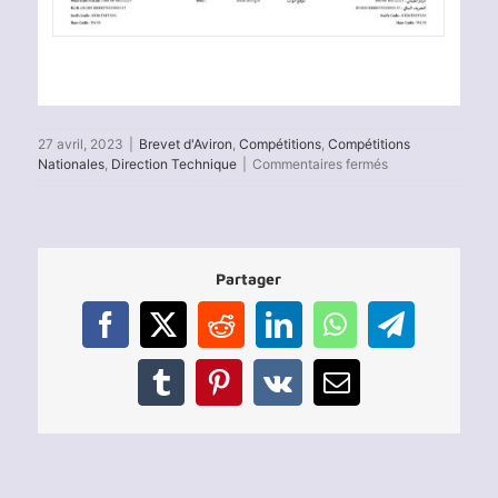
27 avril, 2023
|
Brevet d'Aviron
,
Compétitions
,
Compétitions
sur
Nationales
,
Direction Technique
|
Commentaires fermés
Brevet
Argent
d’Aviron
2023
–
Partager
Test
1
Facebook
X
Reddit
LinkedIn
WhatsApp
Telegram
Tumblr
Pinterest
Vk
Email