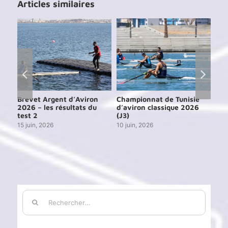
Articles similaires
e
Brevet Argent d’Aviron
Championnat de Tunisie
Cou
6
2026 – les résultats du
d’aviron classique 2026
de 
test 2
(J3)
13 j
15 juin, 2026
10 juin, 2026
Rechercher: