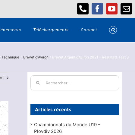
Téléphone
Facebook
YouTub
Em
vénements
Téléchargements
Contact
n Technique
Brevet d'Aviron
Brevet Argent d’Aviron 2021 – Résultats Test 3
nt
Rechercher:
Articles récents
Championnats du Monde U19 –
Plovdiv 2026