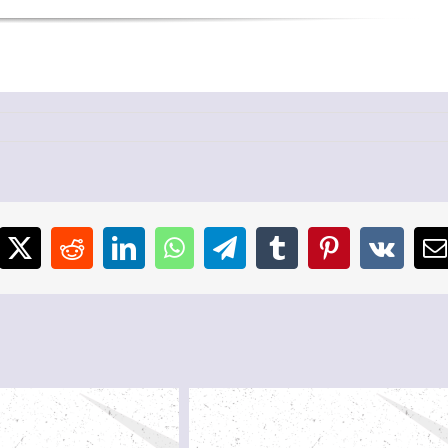
cebook
X
Reddit
LinkedIn
WhatsApp
Telegram
Tumblr
Pinterest
Vk
E