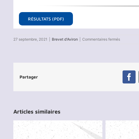
RÉSULTATS (PDF)
sur
27 septembre, 2021
|
Brevet d'Aviron
|
Commentaires fermés
Brevet
Argent
d’Aviron
2021
–
Résultats
Partager
Test
Fa
3
Articles similaires