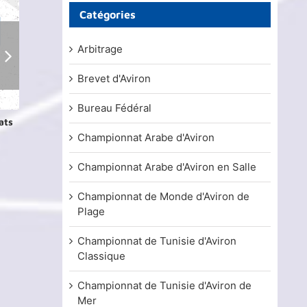
Catégories
Arbitrage
Brevet d'Aviron
Bureau Fédéral
ats
Brevet Argent d’Aviron 2026 – les
Brevet Argent d’
résultats du test 2
24 mars, 2026
Championnat Arabe d'Aviron
15 juin, 2026
Championnat Arabe d'Aviron en Salle
Championnat de Monde d'Aviron de
Plage
Championnat de Tunisie d'Aviron
Classique
Championnat de Tunisie d'Aviron de
Mer