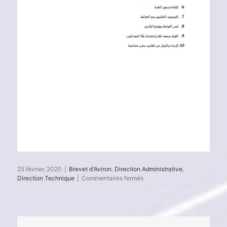
25 février, 2020
|
Brevet d'Aviron
,
Direction Administrative
,
sur
Direction Technique
|
Commentaires fermés
Brevet
Argent
d’Aviron
2020