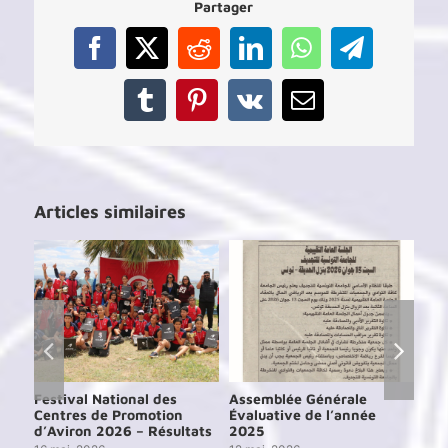
Partager
Facebook
X
Reddit
LinkedIn
WhatsApp
Telegram
Tumblr
Pinterest
Vk
Email
Articles similaires
Festival National des
Assemblée Générale
Ass
Centres de Promotion
Évaluative de l’année
Éva
d’Aviron 2026 – Résultats
2025
202