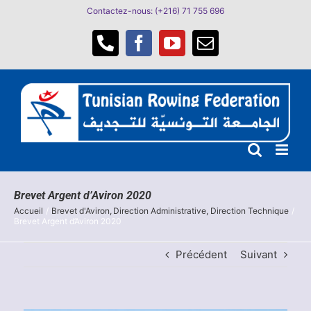
Passer
Contactez-nous: (+216) 71 755 696
au
contenu
Téléphone
Facebook
YouTube
Email
Brevet Argent d’Aviron 2020
Accueil
Brevet d'Aviron
Direction Administrative
Direction Technique
Brevet Argent d’Aviron 2020
Précédent
Suivant