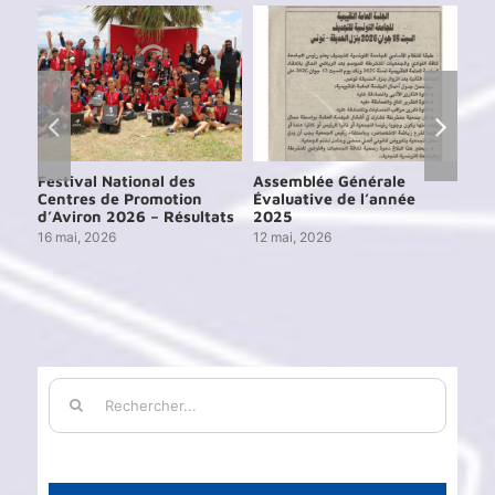
Festival National des
Assemblée Générale
Ass
Centres de Promotion
Évaluative de l’année
Éva
d’Aviron 2026 – Résultats
2025
202
16 mai, 2026
12 mai, 2026
15 j
Rechercher: