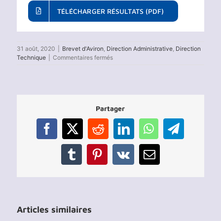
TÉLÉCHARGER RÉSULTATS (PDF)
31 août, 2020
|
Brevet d'Aviron
,
Direction Administrative
,
Direction
sur
Technique
|
Commentaires fermés
Résultats
du
Brevet
Argent
d’Aviron
Partager
2020
Facebook
X
Reddit
LinkedIn
WhatsApp
Telegram
Tumblr
Pinterest
Vk
Email
Articles similaires