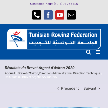
Passer
Contactez-nous: (+216) 71 755 696
au
contenu
Téléphone
Facebook
YouTube
Email
Résultats du Brevet Argent d’Aviron 2020
Accueil
Brevet d'Aviron
Direction Administrative
Direction Technique
Résultats du Brevet Argent d’Aviron 2020
Précédent
Suivant