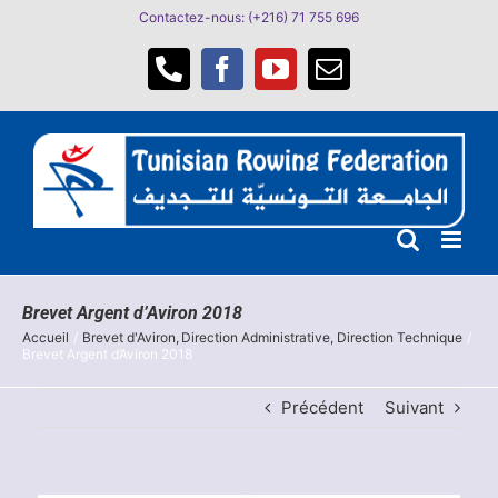
Passer
Contactez-nous: (+216) 71 755 696
au
contenu
Téléphone
Facebook
YouTube
Email
Brevet Argent d’Aviron 2018
Accueil
Brevet d'Aviron
Direction Administrative
Direction Technique
Brevet Argent d’Aviron 2018
Précédent
Suivant