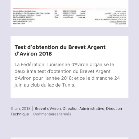
Test d’obtention du Brevet Argent
d’Aviron 2018
La Fédération Tunisienne d’Aviron organise le
deuxième test d’obtention du Brevet Argent
d’Aviron pour l’année 2018; et ce le dimanche 24
juin au club du lac de Tunis.
6 juin, 2018
|
Brevet d'Aviron
,
Direction Administrative
,
Direction
sur
Technique
|
Commentaires fermés
Brevet
Argent
d’Aviron
2018