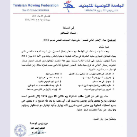
Voir
l'image
agrandie