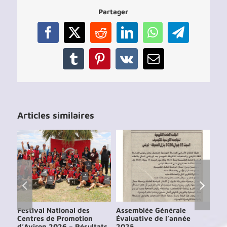
Partager
Facebook
X
Reddit
LinkedIn
WhatsApp
Telegram
Tumblr
Pinterest
Vk
Email
Articles similaires
Festival National des
Assemblée Générale
Ass
Centres de Promotion
Évaluative de l’année
Éva
d’Aviron 2026 – Résultats
2025
202