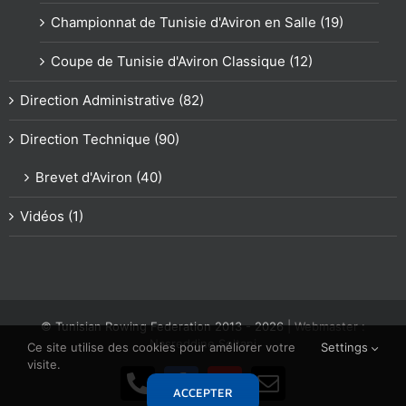
Championnat de Tunisie d'Aviron en Salle (19)
Coupe de Tunisie d'Aviron Classique (12)
Direction Administrative (82)
Direction Technique (90)
Brevet d'Aviron (40)
Vidéos (1)
© Tunisian Rowing Federation 2013 -
2026
| Webmaster :
Nasreddine Soltani
Ce site utilise des cookies pour améliorer votre
Settings
visite.
Téléphone
Facebook
YouTube
Email
ACCEPTER