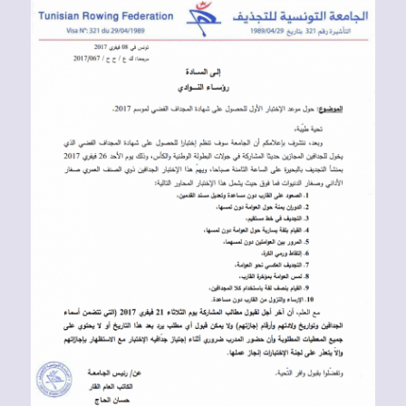
Voir
l'image
agrandie