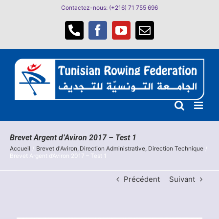
Passer
Contactez-nous: (+216) 71 755 696
au
contenu
Téléphone
Facebook
YouTube
Email
Brevet Argent d’Aviron 2017 – Test 1
Accueil
Brevet d'Aviron
Direction Administrative
Direction Technique
Brevet Argent d’Aviron 2017 – Test 1
Précédent
Suivant