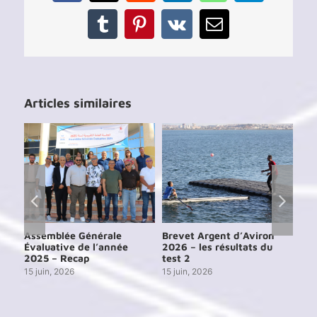
Tumblr
Pinterest
Vk
Email
Articles similaires
e
Assemblée Générale
Brevet Argent d’Aviron
Cou
6
Évaluative de l’année
2026 – les résultats du
de 
2025 – Recap
test 2
13 j
15 juin, 2026
15 juin, 2026