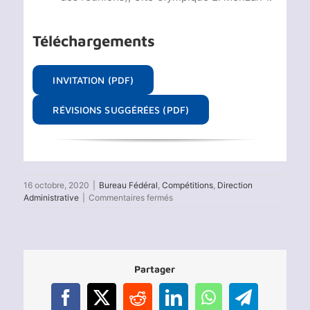
Téléchargements
INVITATION (PDF)
RÉVISIONS SUGGÉRÉES (PDF)
16 octobre, 2020
|
Bureau Fédéral
,
Compétitions
,
Direction
sur
Administrative
|
Commentaires fermés
Assemblée
générale
extraordinaire
et
assemblée
Partager
générale
élective
Facebook
X
Reddit
LinkedIn
WhatsApp
Telegram