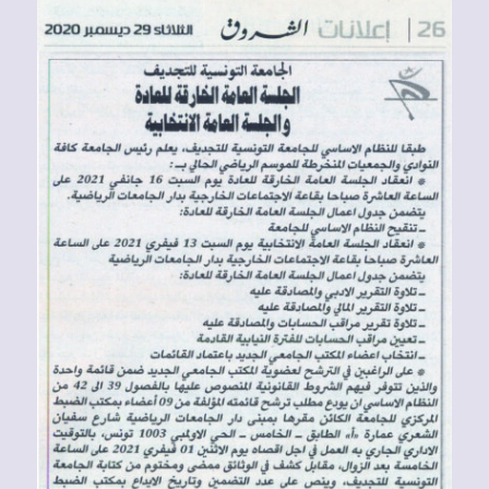
Voir
l'image
agrandie