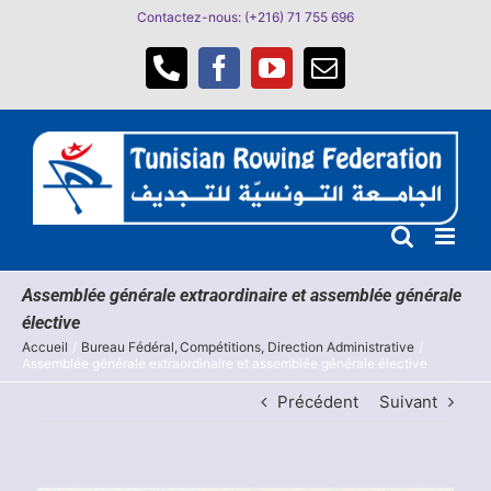
Passer
Contactez-nous: (+216) 71 755 696
au
contenu
Téléphone
Facebook
YouTube
Email
Assemblée générale extraordinaire et assemblée générale
élective
Accueil
Bureau Fédéral
Compétitions
Direction Administrative
Assemblée générale extraordinaire et assemblée générale élective
Précédent
Suivant