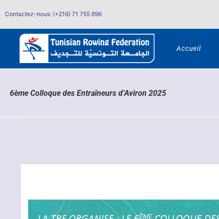
Passer
Contactez-nous: (+216) 71 755 696
au
contenu
Accueil
6ème Colloque des Entraîneurs d’Aviron 2025
Voir
l'image
agrandie