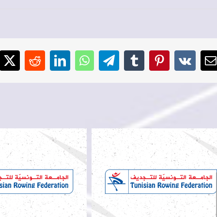
cebook
X
Reddit
LinkedIn
WhatsApp
Telegram
Tumblr
Pinterest
Vk
E