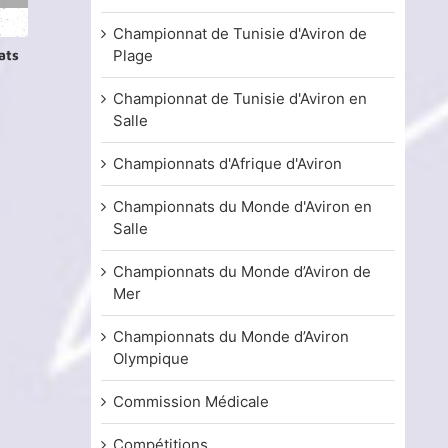
Championnat de Tunisie d'Aviron de
ats
Brevet Argent d’Aviron 2026 – les
Festival Nationa
Plage
résultats du test 2
Promotion d’Avi
15 juin, 2026
16 mai, 2026
Championnat de Tunisie d'Aviron en
Salle
Championnats d'Afrique d'Aviron
Championnats du Monde d'Aviron en
Salle
Championnats du Monde d’Aviron de
Mer
Championnats du Monde d’Aviron
Olympique
Commission Médicale
Compétitions