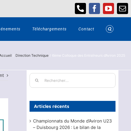
Téléphone
Facebook
YouTub
Em
vénements
Téléchargements
Contact
Accueil
Direction Technique
6ème Colloque des Entraîneurs d’Aviron 2025
nt
Rechercher:
Articles récents
Championnats du Monde d’Aviron U23
– Duisbourg 2026 : Le bilan de la